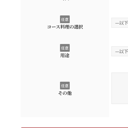
任意
コース料理の選択
任意
用途
任意
その他