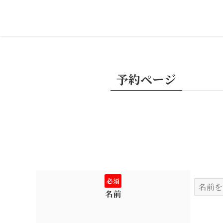
予約ページ
必須
名前